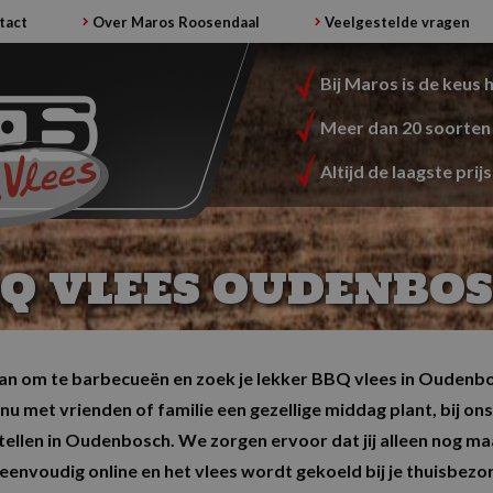
tact
Over Maros Roosendaal
Veelgestelde vragen
Bij Maros is de keus 
Meer dan 20 soorten 
Altijd de laagste prijs
Q VLEES OUDENBO
lan om te barbecueën en zoek je lekker BBQ vlees in Oudenbos
nu met vrienden of familie een gezellige middag plant, bij ons
ellen in Oudenbosch. We zorgen ervoor dat jij alleen nog ma
e eenvoudig online en het vlees wordt gekoeld bij je thuisbe