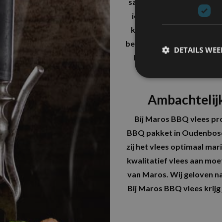
sappige hamburgers, mals
ieder wat wils. Speciaal
knakworsten. Wil je het 
bevat naast heerlijk vlees
DETAILS WE
hoef je enkel uit te pakke
barbecue geg
Ambachtelij
Bij Maros BBQ vlees pro
BBQ pakket in Oudenbosc
zij het vlees optimaal ma
kwalitatief vlees aan mo
van Maros. Wij geloven na
Bij Maros BBQ vlees krijg 