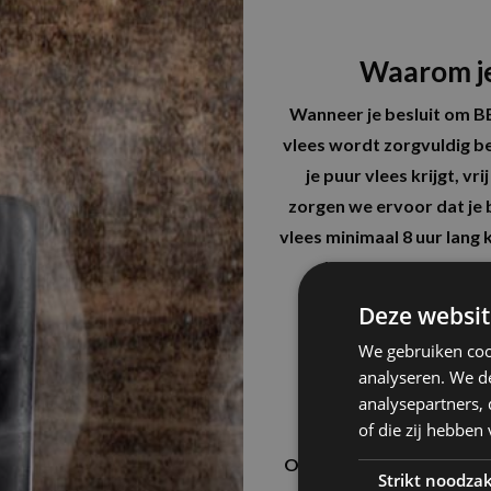
Waarom je
Wanneer je besluit om BB
vlees wordt zorgvuldig b
je puur vlees krijgt, v
zorgen we ervoor dat je b
vlees minimaal 8 uur lang 
beginnen met grillen.
barbecuevlees van h
Deze websit
We gebruiken coo
analyseren. We de
Breed aanbo
analysepartners,
of die zij hebbe
Bij Maros BBQ vlees vi
Oudenbosch samenstelt. W
Strikt noodzak