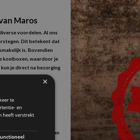
 van Maros
diverse voordelen. Al ons
rstegen. Dit betekent dat
 smakelijk is. Bovendien
ale koelboxen, waardoor je
 kun je direct na bezorging
ig geniet van heerlijk
×
ouwbaar BBQ vlees in
keer te
tentie- en
n Oudenbosch
 heeft verstrekt
uw ideale BBQ pakket in
iezen. Of je nu houdt van
unctioneel