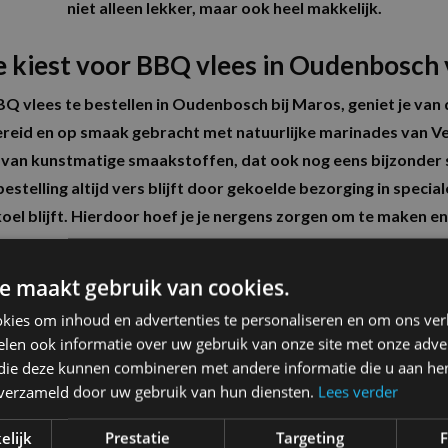
niet alleen lekker, maar ook heel makkelijk.
 kiest voor BBQ vlees in Oudenbosch
Q vlees te bestellen in Oudenbosch bij Maros, geniet je van 
ereid en op smaak gebracht met natuurlijke marinades van Ve
rij van kunstmatige smaakstoffen, dat ook nog eens bijzonder
estelling altijd vers blijft door gekoelde bezorging in speci
koel blijft. Hierdoor hoef je je nergens zorgen om te maken en
 Ook bieden wij altijd aantrekkelijke prijzen, zodat je voordel
oge kwaliteit. Dat maakt Maros dé plek voor lekker en betr
e maakt gebruik van cookies.
Oudenbosch.
kies om inhoud en advertenties te personaliseren en om ons ver
len ook informatie over uw gebruik van onze site met onze adver
d voor het bestellen van BBQ vlees i
 die deze kunnen combineren met andere informatie die u aan hen
n verzameld door uw gebruik van hun diensten.
Lees verder
nd je een uitgebreid assortiment waarmee je gemakkelijk jo
e hebben meer dan 20 soorten vlees en vis waaruit je kunt k
elijk
Prestatie
Targeting
F