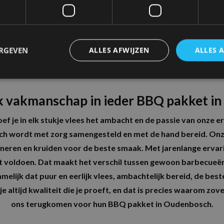
 kippenvlees, gemarineerde spareribs of juist een visliefheb
 voor kinderen hebben we aparte opties zoals frikandellen, 
jezelf nóg makkelijker maken, kies dan voor ons
ALL-IN VOO
 ook drie verschillende salades, diverse sauzen en vers sto
ERGEVEN
ALLES AFWIJZEN
ALLES 
n en kun je direct aan tafel. Bij Maros krijg je altijd precies w
arandeerd tot een succes met een gevarieerd BBQ pakket i
k vakmanschap in ieder BBQ pakket i
ef je in elk stukje vlees het ambacht en de passie van onze 
h wordt met zorg samengesteld en met de hand bereid. On
rineren en kruiden voor de beste smaak. Met jarenlange erva
et voldoen. Dat maakt het verschil tussen gewoon barbecueë
melijk dat puur en eerlijk vlees, ambachtelijk bereid, de bes
je altijd kwaliteit die je proeft, en dat is precies waarom zove
ons terugkomen voor hun BBQ pakket in Oudenbosch.