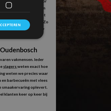
ber bent, wij hebben voor
kipnuggets, hamburgers en
RDEEL
pakket. Dit pakket
kbrood met kruidenboter. Zo
ACCEPTEREN
at jij wilt en maak je jouw
n Oudenbosch.
n Oudenbosch
ervaren vakmensen. Ieder
ze
slagers
weten exact hoe
ring weten we precies waar
n en barbecueën met vlees
te smaakervaring oplevert.
el klanten keer op keer bij