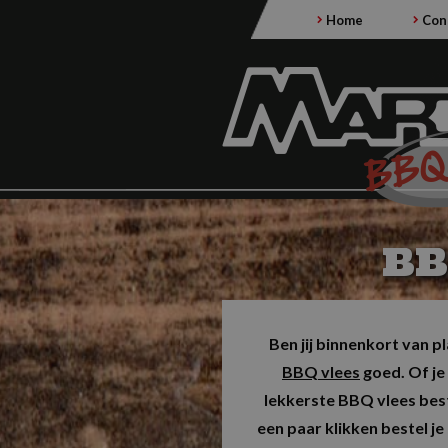
Home
Con
BB
Ben jij binnenkort van p
BBQ vlees
goed. Of je 
lekkerste BBQ vlees best
een paar klikken bestel j